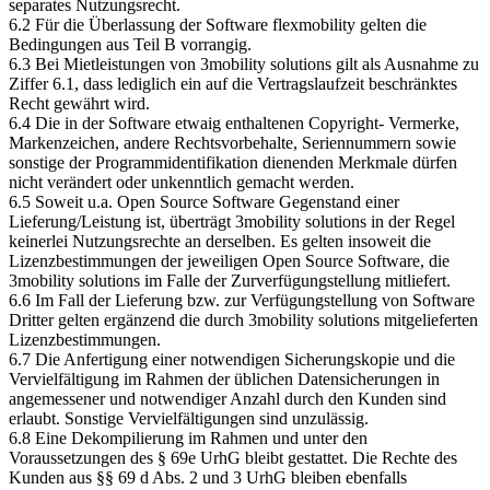
separates Nutzungsrecht.
6.2 Für die Überlassung der Software flexmobility gelten die
Bedingungen aus Teil B vorrangig.
6.3 Bei Mietleistungen von 3mobility solutions gilt als Ausnahme zu
Ziffer 6.1, dass lediglich ein auf die Vertragslaufzeit beschränktes
Recht gewährt wird.
6.4 Die in der Software etwaig enthaltenen Copyright- Vermerke,
Markenzeichen, andere Rechtsvorbehalte, Seriennummern sowie
sonstige der Programmidentifikation dienenden Merkmale dürfen
nicht verändert oder unkenntlich gemacht werden.
6.5 Soweit u.a. Open Source Software Gegenstand einer
Lieferung/Leistung ist, überträgt 3mobility solutions in der Regel
keinerlei Nutzungsrechte an derselben. Es gelten insoweit die
Lizenzbestimmungen der jeweiligen Open Source Software, die
3mobility solutions im Falle der Zurverfügungstellung mitliefert.
6.6 Im Fall der Lieferung bzw. zur Verfügungstellung von Software
Dritter gelten ergänzend die durch 3mobility solutions mitgelieferten
Lizenzbestimmungen.
6.7 Die Anfertigung einer notwendigen Sicherungskopie und die
Vervielfältigung im Rahmen der üblichen Datensicherungen in
angemessener und notwendiger Anzahl durch den Kunden sind
erlaubt. Sonstige Vervielfältigungen sind unzulässig.
6.8 Eine Dekompilierung im Rahmen und unter den
Voraussetzungen des § 69e UrhG bleibt gestattet. Die Rechte des
Kunden aus §§ 69 d Abs. 2 und 3 UrhG bleiben ebenfalls