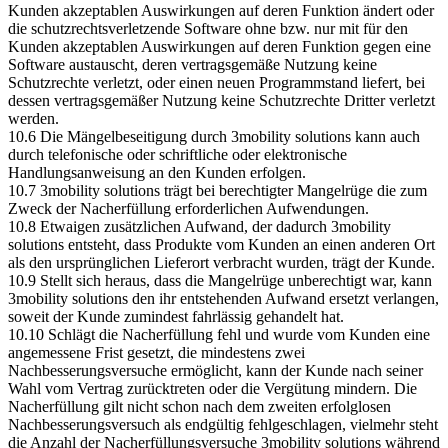
Kunden akzeptablen Auswirkungen auf deren Funktion ändert oder
die schutzrechtsverletzende Software ohne bzw. nur mit für den
Kunden akzeptablen Auswirkungen auf deren Funktion gegen eine
Software austauscht, deren vertragsgemäße Nutzung keine
Schutzrechte verletzt, oder einen neuen Programmstand liefert, bei
dessen vertragsgemäßer Nutzung keine Schutzrechte Dritter verletzt
werden.
10.6 Die Mängelbeseitigung durch 3mobility solutions kann auch
durch telefonische oder schriftliche oder elektronische
Handlungsanweisung an den Kunden erfolgen.
10.7 3mobility solutions trägt bei berechtigter Mangelrüge die zum
Zweck der Nacherfüllung erforderlichen Aufwendungen.
10.8 Etwaigen zusätzlichen Aufwand, der dadurch 3mobility
solutions entsteht, dass Produkte vom Kunden an einen anderen Ort
als den ursprünglichen Lieferort verbracht wurden, trägt der Kunde.
10.9 Stellt sich heraus, dass die Mangelrüge unberechtigt war, kann
3mobility solutions den ihr entstehenden Aufwand ersetzt verlangen,
soweit der Kunde zumindest fahrlässig gehandelt hat.
10.10 Schlägt die Nacherfüllung fehl und wurde vom Kunden eine
angemessene Frist gesetzt, die mindestens zwei
Nachbesserungsversuche ermöglicht, kann der Kunde nach seiner
Wahl vom Vertrag zurücktreten oder die Vergütung mindern. Die
Nacherfüllung gilt nicht schon nach dem zweiten erfolglosen
Nachbesserungsversuch als endgültig fehlgeschlagen, vielmehr steht
die Anzahl der Nacherfüllungsversuche 3mobility solutions während