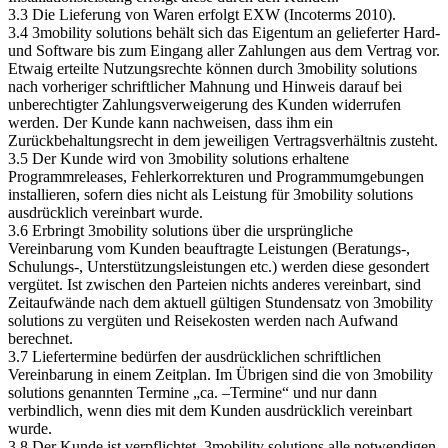
3.3 Die Lieferung von Waren erfolgt EXW (Incoterms 2010).
3.4 3mobility solutions behält sich das Eigentum an gelieferter Hard-
und Software bis zum Eingang aller Zahlungen aus dem Vertrag vor.
Etwaig erteilte Nutzungsrechte können durch 3mobility solutions
nach vorheriger schriftlicher Mahnung und Hinweis darauf bei
unberechtigter Zahlungsverweigerung des Kunden widerrufen
werden. Der Kunde kann nachweisen, dass ihm ein
Zurückbehaltungsrecht in dem jeweiligen Vertragsverhältnis zusteht.
3.5 Der Kunde wird von 3mobility solutions erhaltene
Programmreleases, Fehlerkorrekturen und Programmumgebungen
installieren, sofern dies nicht als Leistung für 3mobility solutions
ausdrücklich vereinbart wurde.
3.6 Erbringt 3mobility solutions über die ursprüngliche
Vereinbarung vom Kunden beauftragte Leistungen (Beratungs-,
Schulungs-, Unterstützungsleistungen etc.) werden diese gesondert
vergütet. Ist zwischen den Parteien nichts anderes vereinbart, sind
Zeitaufwände nach dem aktuell gültigen Stundensatz von 3mobility
solutions zu vergüten und Reisekosten werden nach Aufwand
berechnet.
3.7 Liefertermine bedürfen der ausdrücklichen schriftlichen
Vereinbarung in einem Zeitplan. Im Übrigen sind die von 3mobility
solutions genannten Termine „ca. –Termine“ und nur dann
verbindlich, wenn dies mit dem Kunden ausdrücklich vereinbart
wurde.
3.8 Der Kunde ist verpflichtet, 3mobility solutions alle notwendigen