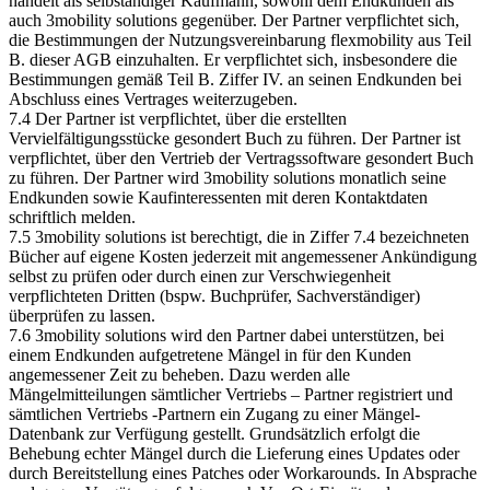
handelt als selbständiger Kaufmann, sowohl dem Endkunden als
auch 3mobility solutions gegenüber. Der Partner verpflichtet sich,
die Bestimmungen der Nutzungsvereinbarung flexmobility aus Teil
B. dieser AGB einzuhalten. Er verpflichtet sich, insbesondere die
Bestimmungen gemäß Teil B. Ziffer IV. an seinen Endkunden bei
Abschluss eines Vertrages weiterzugeben.
7.4 Der Partner ist verpflichtet, über die erstellten
Vervielfältigungsstücke gesondert Buch zu führen. Der Partner ist
verpflichtet, über den Vertrieb der Vertragssoftware gesondert Buch
zu führen. Der Partner wird 3mobility solutions monatlich seine
Endkunden sowie Kaufinteressenten mit deren Kontaktdaten
schriftlich melden.
7.5 3mobility solutions ist berechtigt, die in Ziffer 7.4 bezeichneten
Bücher auf eigene Kosten jederzeit mit angemessener Ankündigung
selbst zu prüfen oder durch einen zur Verschwiegenheit
verpflichteten Dritten (bspw. Buchprüfer, Sachverständiger)
überprüfen zu lassen.
7.6 3mobility solutions wird den Partner dabei unterstützen, bei
einem Endkunden aufgetretene Mängel in für den Kunden
angemessener Zeit zu beheben. Dazu werden alle
Mängelmitteilungen sämtlicher Vertriebs – Partner registriert und
sämtlichen Vertriebs -Partnern ein Zugang zu einer Mängel-
Datenbank zur Verfügung gestellt. Grundsätzlich erfolgt die
Behebung echter Mängel durch die Lieferung eines Updates oder
durch Bereitstellung eines Patches oder Workarounds. In Absprache