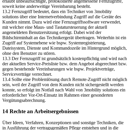
erlaubt unbeaufsichtigte, protokollierte angemessene Fernzugriffe,
soweit keine anderweitige Vereinbarung besteht.
13.2 Fernzugriff bedeutet, dass ein Techniker von 3mobility
solutions über eine Internetverbindung Zugriff auf die Geräte des
Kunden nimmt. Dazu wird eine Fernzugriffssoftware verwendet,
mit welcher eine Maus- und Tastatursteuerung der aktuell
angemeldeten Benutzersitzung erfolgt. Dabei wird der
Bildschirminhalt an das Technikergerät übertragen. Weiterhin ist ein
Zugriff auf Systemebene wie bspw. Systemregistrierung,
Dateisystem, Dienste und Kommandozeile im Hintergrund möglich,
ohne den Benutzer zu stören.
13.3 Der Fernzugriff ist grundsätzlich kostenpflichtig und wird nach
der aktuellen Service-Preisliste bzw. dem Angebot abgerechnet bzw.
gegen bestehende Vereinbarungen wie bspw. Projektverträge,
Serviceverträge verrechnet.
13.4 Sollte eine Problemlösung durch Remote-Zugriff nicht möglich
sein, weil der Zugriff von dem Kunden nicht sichergestellt werden
konnte, so erfolgt im Notfall nach Wahl von 3mobility solutions ein
erforderlicher Vor-Ort-Einsatz im Rahmen einer gesonderten
Vergütungsabrechnung.
14 Rechte an Arbeitsergebnissen
Über Ideen, Verfahren, Konzeptionen und sonstige Techniken, die
in Ausführung der vertragsgemäßen Pflege entstehen und in die