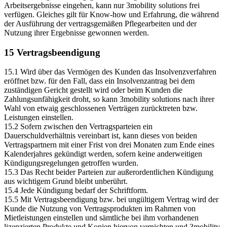
Arbeitsergebnisse eingehen, kann nur 3mobility solutions frei
verfügen. Gleiches gilt für Know-how und Erfahrung, die während
der Ausführung der vertragsgemäßen Pflegearbeiten und der
Nutzung ihrer Ergebnisse gewonnen werden.
15 Vertragsbeendigung
15.1 Wird über das Vermögen des Kunden das Insolvenzverfahren
eröffnet bzw. für den Fall, dass ein Insolvenzantrag bei dem
zuständigen Gericht gestellt wird oder beim Kunden die
Zahlungsunfähigkeit droht, so kann 3mobility solutions nach ihrer
Wahl von etwaig geschlossenen Verträgen zurücktreten bzw.
Leistungen einstellen.
15.2 Sofern zwischen den Vertragsparteien ein
Dauerschuldverhältnis vereinbart ist, kann dieses von beiden
Vertragspartnern mit einer Frist von drei Monaten zum Ende eines
Kalenderjahres gekündigt werden, sofern keine anderweitigen
Kündigungsregelungen getroffen wurden.
15.3 Das Recht beider Parteien zur außerordentlichen Kündigung
aus wichtigem Grund bleibt unberührt.
15.4 Jede Kündigung bedarf der Schriftform.
15.5 Mit Vertragsbeendigung bzw. bei ungültigem Vertrag wird der
Kunde die Nutzung von Vertragsprodukten im Rahmen von
Mietleistungen einstellen und sämtliche bei ihm vorhandenen
lizenzierten Produkte und Kopien hiervon vernichten und 3mobility