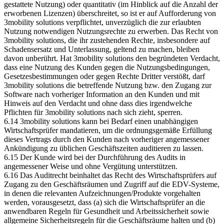
gestattete Nutzung) oder quantitativ (im Hinblick auf die Anzahl der
erworbenen Lizenzen) überschreitet, so ist er auf Aufforderung von
3mobility solutions verpflichtet, unverzüglich die zur erlaubten
Nutzung notwendigen Nutzungsrechte zu erwerben. Das Recht von
3mobility solutions, die ihr zustehenden Rechte, insbesondere auf
Schadensersatz und Unterlassung, geltend zu machen, bleiben
davon unberührt. Hat 3mobility solutions den begründeten Verdacht,
dass eine Nutzung des Kunden gegen die Nutzungsbedingungen,
Gesetzesbestimmungen oder gegen Rechte Dritter verstößt, darf
3mobility solutions die betreffende Nutzung bzw. den Zugang zur
Software nach vorheriger Information an den Kunden und mit
Hinweis auf den Verdacht und ohne dass dies irgendwelche
Pflichten für 3mobility solutions nach sich zieht, sperren.
6.14 3mobility solutions kann bei Bedarf einen unabhängigen
Wirtschaftsprüfer mandatieren, um die ordnungsgemäße Erfüllung
dieses Vertrags durch den Kunden nach vorheriger angemessener
Ankündigung zu üblichen Geschäftszeiten auditieren zu lassen.
6.15 Der Kunde wird bei der Durchführung des Audits in
angemessener Weise und ohne Vergütung unterstützen.
6.16 Das Auditrecht beinhaltet das Recht des Wirtschaftsprüfers auf
Zugang zu den Geschäftsräumen und Zugriff auf die EDV-Systeme,
in denen die relevanten Aufzeichnungen/Produkte vorgehalten
werden, vorausgesetzt, dass (a) sich die Wirtschaftsprüfer an die
anwendbaren Regeln für Gesundheit und Arbeitssicherheit sowie
allgemeine Sicherheitsregeln für die Geschäftsräume halten und (b)