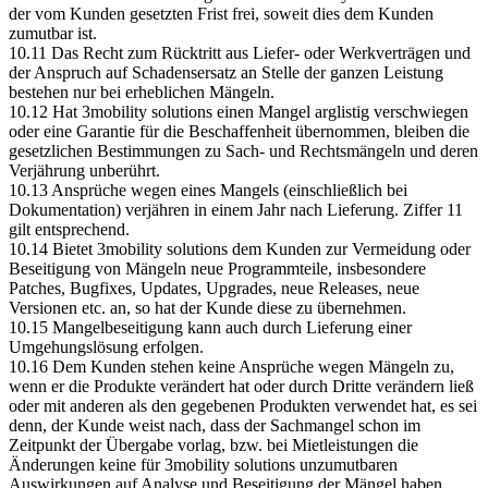
der vom Kunden gesetzten Frist frei, soweit dies dem Kunden
zumutbar ist.
10.11 Das Recht zum Rücktritt aus Liefer- oder Werkverträgen und
der Anspruch auf Schadensersatz an Stelle der ganzen Leistung
bestehen nur bei erheblichen Mängeln.
10.12 Hat 3mobility solutions einen Mangel arglistig verschwiegen
oder eine Garantie für die Beschaffenheit übernommen, bleiben die
gesetzlichen Bestimmungen zu Sach- und Rechtsmängeln und deren
Verjährung unberührt.
10.13 Ansprüche wegen eines Mangels (einschließlich bei
Dokumentation) verjähren in einem Jahr nach Lieferung. Ziffer 11
gilt entsprechend.
10.14 Bietet 3mobility solutions dem Kunden zur Vermeidung oder
Beseitigung von Mängeln neue Programmteile, insbesondere
Patches, Bugfixes, Updates, Upgrades, neue Releases, neue
Versionen etc. an, so hat der Kunde diese zu übernehmen.
10.15 Mangelbeseitigung kann auch durch Lieferung einer
Umgehungslösung erfolgen.
10.16 Dem Kunden stehen keine Ansprüche wegen Mängeln zu,
wenn er die Produkte verändert hat oder durch Dritte verändern ließ
oder mit anderen als den gegebenen Produkten verwendet hat, es sei
denn, der Kunde weist nach, dass der Sachmangel schon im
Zeitpunkt der Übergabe vorlag, bzw. bei Mietleistungen die
Änderungen keine für 3mobility solutions unzumutbaren
Auswirkungen auf Analyse und Beseitigung der Mängel haben.