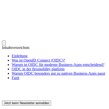
Inhaltsverzeichnis
Einleitung
Was ist OpenID Connect (OIDC)?
Warum ist OIDC für moderne Business-Apps entscheidend?
OIDC in der flexmobility platform
Warum OIDC besonders gut zu nativen Business-Apps passt
Fazit
Für den Newsletter anmelden
Jetzt beim Newsletter anmelden
Verbunden mit Ihrem POS bieten wir Ihnen den einzigen Kartenleser, d